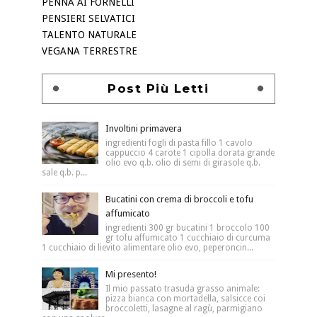
PENNA AI FORNELLI
PENSIERI SELVATICI
TALENTO NATURALE
VEGANA TERRESTRE
Post Più Letti
Involtini primavera
ingredienti fogli di pasta fillo 1 cavolo
cappuccio 4 carote 1 cipolla dorata grande
olio evo q.b. olio di semi di girasole q.b.
sale q.b. p...
Bucatini con crema di broccoli e tofu
affumicato
ingredienti 300 gr bucatini 1 broccolo 100
gr tofu affumicato 1 cucchiaio di curcuma
1 cucchiaio di lievito alimentare olio evo, peperoncin...
Mi presento!
Il mio passato trasuda grasso animale:
pizza bianca con mortadella, salsicce coi
broccoletti, lasagne al ragù, parmigiano