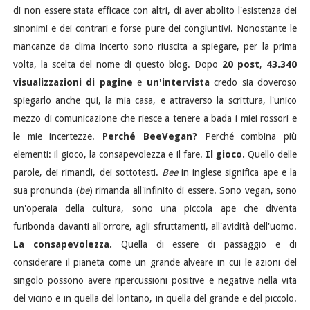
di non essere stata efficace con altri, di aver abolito l'esistenza dei
sinonimi e dei contrari e forse pure dei congiuntivi. Nonostante le
mancanze da clima incerto sono riuscita a spiegare, per la prima
volta, la scelta del nome di questo blog. Dopo
20 post
,
43.340
visualizzazioni di pagine
e
un'intervista
credo sia doveroso
spiegarlo anche qui, la mia casa, e attraverso la scrittura, l'unico
mezzo di comunicazione che riesce a tenere a bada i miei rossori e
le mie incertezze.
Perché BeeVegan?
Perché combina più
elementi: il gioco, la consapevolezza e il fare.
Il gioco.
Quello delle
parole, dei rimandi, dei sottotesti.
Bee
in inglese significa ape e la
sua pronuncia (
be
) rimanda all'infinito di essere. Sono vegan, sono
un'operaia della cultura, sono una piccola ape che diventa
furibonda davanti all'orrore, agli sfruttamenti, all'avidità dell'uomo.
La consapevolezza.
Quella di essere di passaggio e di
considerare il pianeta come un grande alveare in cui le azioni del
singolo possono avere ripercussioni positive e negative nella vita
del vicino e in quella del lontano, in quella del grande e del piccolo.