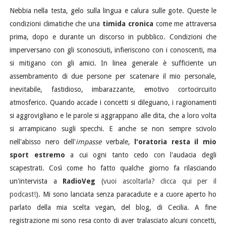
Nebbia nella testa, gelo sulla lingua e calura sulle gote. Queste le
condizioni climatiche che una
timida cronica
come me attraversa
prima, dopo e durante un discorso in pubblico. Condizioni che
imperversano con gli sconosciuti, infieriscono con i conoscenti, ma
si mitigano con gli amici. In linea generale è sufficiente un
assembramento di due persone per scatenare il mio personale,
inevitabile, fastidioso, imbarazzante, emotivo cortocircuito
atmosferico. Quando accade i concetti si dileguano, i ragionamenti
si aggrovigliano e le parole si aggrappano alle dita, che a loro volta
si arrampicano sugli specchi. E anche se non sempre scivolo
nell'abisso nero dell'
impasse
verbale,
l'oratoria resta il mio
sport estremo
a cui ogni tanto cedo con l'audacia degli
scapestrati. Così come ho fatto qualche giorno fa rilasciando
un'intervista a
RadioVeg
(
vuoi ascoltarla? clicca qui per il
podcast!
). Mi sono lanciata senza paracadute e a cuore aperto ho
parlato della mia scelta vegan, del blog, di Cecilia. A fine
registrazione mi sono resa conto di aver tralasciato alcuni concetti,