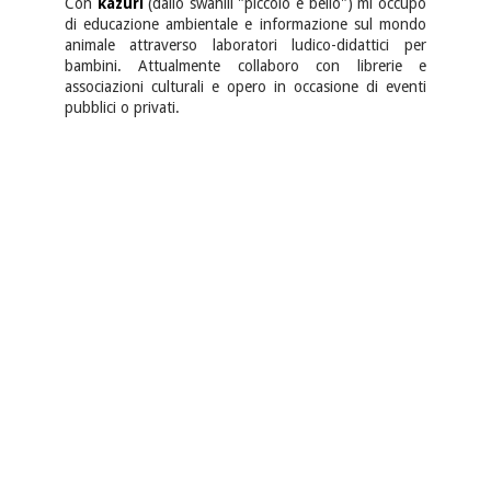
Con
kazuri
(dallo swahili "piccolo e bello") mi occupo
di educazione ambientale e informazione sul mondo
animale attraverso laboratori ludico-didattici per
bambini. Attualmente collaboro con librerie e
associazioni culturali e opero in occasione di eventi
pubblici o privati.