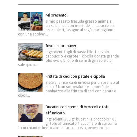
Mi presento!
Il mio passato trasuda grasso animale:
pizza bianca con mortadella, salsicce coi
broccoletti, lasagne al ragù, parmigiano
con una spolver...
Involtini primavera
ingredienti fogli di pasta fillo 1 cavolo
cappuccio 4 carote 1 cipolla dorata grande
olio evo q.b. olio di semi di girasole q.b.
sale q.b. p...
Frittata di ceci con patate e cipolla
Siete alla ricerca di un'idea per un pranzo al
sacco? Non sottovalutate la bontà del
paninazzo alla frittata di ceci con patate e
cipoll...
Bucatini con crema di broccoli e tofu
affumicato
ingredienti 300 gr bucatini 1 broccolo 100
gr tofu affumicato 1 cucchiaio di curcuma
1 cucchiaio di lievito alimentare olio evo, peperoncin...