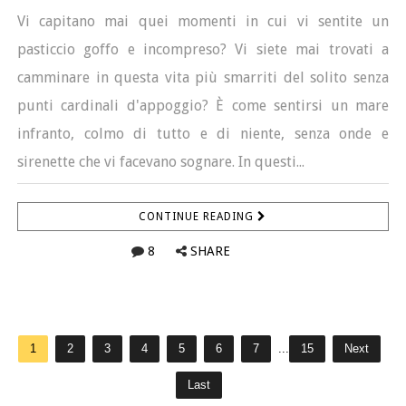
Vi capitano mai quei momenti in cui vi sentite un
pasticcio goffo e incompreso? Vi siete mai trovati a
camminare in questa vita più smarriti del solito senza
punti cardinali d'appoggio? È come sentirsi un mare
infranto, colmo di tutto e di niente, senza onde e
sirenette che vi facevano sognare. In questi...
CONTINUE READING
8
SHARE
1
2
3
4
5
6
7
...
15
Next
Last