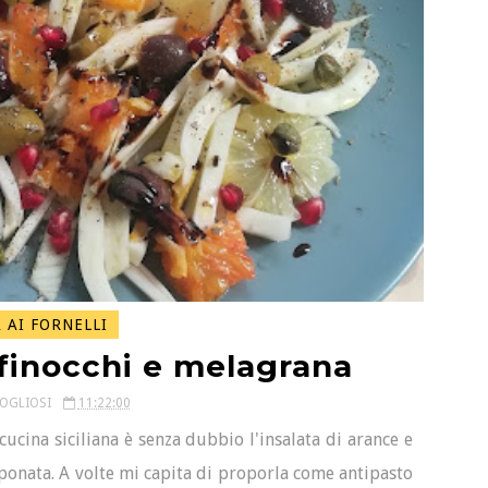
AI FORNELLI
 finocchi e melagrana
COGLIOSI
11:22:00
 cucina siciliana è senza dubbio l'insalata di arance e
aponata. A volte mi capita di proporla come antipasto