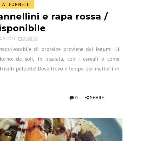
AI FORNELLI
annellini e rapa rossa /
isponibile
COGLIOSI
01:38:00
nequivocabile di proteine proviene dai legumi. Li
orno: da soli, in insalata, con i cereali o come
trienti polpette! Dove trovo il tempo per metterli in
0
SHARE