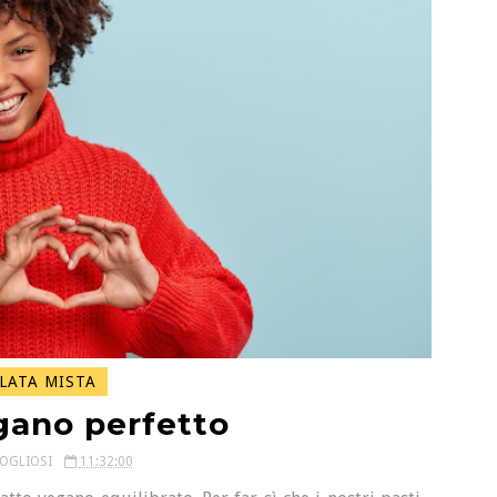
LATA MISTA
egano perfetto
COGLIOSI
11:32:00