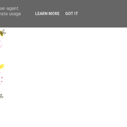
user-agent
erate usage
LEARN MORE
GOT IT