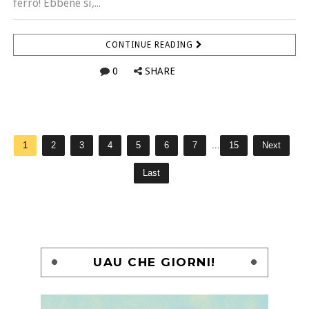
ferro! Ebbene sì,...
CONTINUE READING
0
SHARE
1
2
3
4
5
6
7
...
15
Next
Last
UAU CHE GIORNI!