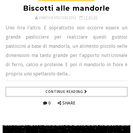
Biscotti alle mandorle
VANESSA VISCOGLIOSI
12:05:00
Uno tira l'altro. E soprattutto non occorre essere un
grande pasticciere per realizzare questi gustosi
pasticcini a base di mandorla, un alimento piccolo nelle
dimensioni ma tanto grande per l'apporto nutrizionale
di ferro, calcio e proteine. E poi il mandorlo in fiore è
proprio uno spettacolo della...
CONTINUE READING
0
SHARE