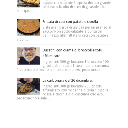
cappuccio 4 carote 1 cipolla dorata grande
olio evo q.b. olio di semi di girasole q.b.
sale q.b. p...
Frittata di ceci con patate e cipolla
Siete alla ricerca di un'idea per un pranzo al
sacco? Non sottovalutate la bontà del
paninazzo alla frittata di ceci con patate e
cipoll...
Bucatini con crema di broccoli e tofu
affumicato
ingredienti 300 gr bucatini 1 broccolo 100
gr tofu affumicato 1 cucchiaio di curcuma
1 cucchiaio di lievito alimentare olio evo, peperoncin...
La carbonara del 26 dicembre!
ingredienti 300 gr bucatini 200 gr tofu
affumicato 200 ml panna di soia 1 cipolla
rossa 1 cucchiaio di curcuma olio evo,
peperoncino e sale ...